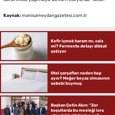
Kaynak:
manisameydangazetesi.com.tr
Kefir içmek haram mı, caiz
mi? Fermente detayı dikkat
çekiyor
Otel çarşafları neden hep
aynı? Meğer beyaz olmasının
sebebi buymuş
Başkan Çetin Akın: “Zor
koşullarda bu mesleği icra