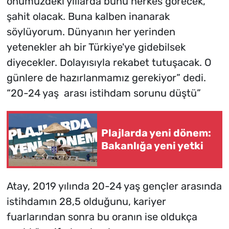
önümüzdeki yıllarda bunu herkes görecek,
şahit olacak. Buna kalben inanarak
söylüyorum. Dünyanın her yerinden
yetenekler ah bir Türkiye'ye gidebilsek
diyecekler. Dolayısıyla rekabet tutuşacak. O
günlere de hazırlanmamız gerekiyor” dedi.
“20-24 yaş arası istihdam sorunu düştü”
Plajlarda yeni dönem:
Bakanlığa yeni yetki
Atay, 2019 yılında 20-24 yaş gençler arasında
istihdamın 28,5 olduğunu, kariyer
fuarlarından sonra bu oranın ise oldukça