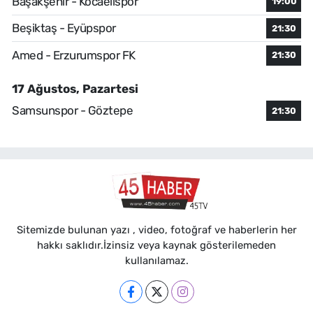
Başakşehir - Kocaelispor
19:00
Beşiktaş - Eyüpspor
21:30
Amed - Erzurumspor FK
21:30
17 Ağustos, Pazartesi
Samsunspor - Göztepe
21:30
Sitemizde bulunan yazı , video, fotoğraf ve haberlerin her
hakkı saklıdır.İzinsiz veya kaynak gösterilemeden
kullanılamaz.