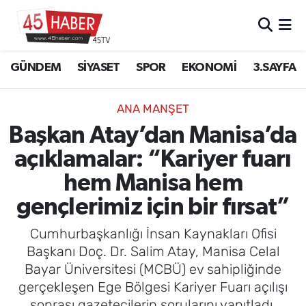
GÜNDEM
Manisa Nöbetçi Eczaneler
GÜNDEM
SİYASET
SPOR
EKONOMİ
3.SAYFA
SİYASET
Manisa Hava Durumu
ANA MANŞET
SPOR
Manisa Namaz Vakitleri
Başkan Atay’dan Manisa’da
açıklamalar: “Kariyer fuarı
EKONOMİ
Manisa Trafik Yoğunluk Haritası
hem Manisa hem
3.SAYFA
Süper Lig Puan Durumu ve Fikstür
gençlerimiz için bir fırsat”
EĞİTİM
Tüm Manşetler
Cumhurbaşkanlığı İnsan Kaynakları Ofisi
Başkanı Doç. Dr. Salim Atay, Manisa Celal
SAĞLIK
Son Dakika Haberleri
Bayar Üniversitesi (MCBÜ) ev sahipliğinde
gerçekleşen Ege Bölgesi Kariyer Fuarı açılışı
YAŞAM
Haber Arşivi
sonrası gazetecilerin sorularını yanıtladı.