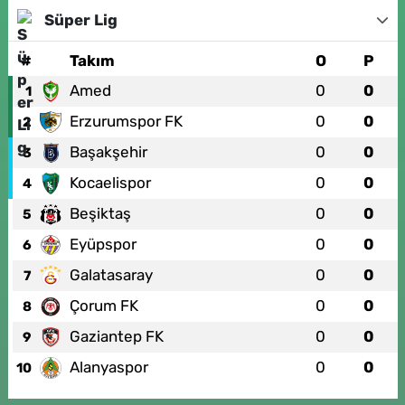
Süper Lig
#
Takım
O
P
Amed
0
0
1
Erzurumspor FK
0
0
2
Başakşehir
0
0
3
Kocaelispor
0
0
4
Beşiktaş
0
0
5
Eyüpspor
0
0
6
Galatasaray
0
0
7
Çorum FK
0
0
8
Gaziantep FK
0
0
9
Alanyaspor
0
0
10