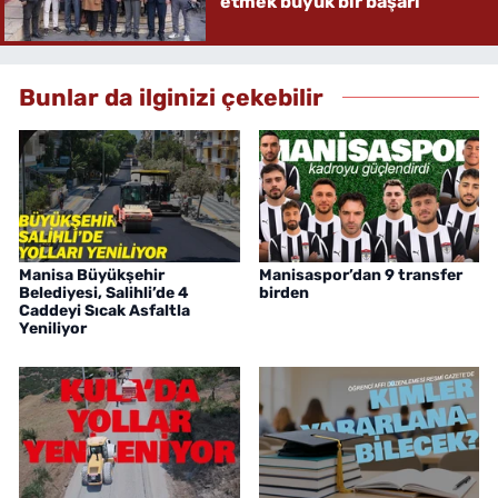
etmek büyük bir başarı”
Bunlar da ilginizi çekebilir
Manisa Büyükşehir
Manisaspor’dan 9 transfer
Belediyesi, Salihli’de 4
birden
Caddeyi Sıcak Asfaltla
Yeniliyor