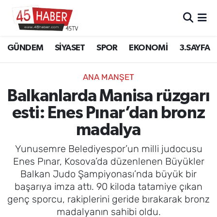
GÜNDEM
Manisa Nöbetçi Eczaneler
GÜNDEM
SİYASET
SPOR
EKONOMİ
3.SAYFA
SİYASET
Manisa Hava Durumu
ANA MANŞET
SPOR
Manisa Namaz Vakitleri
Balkanlarda Manisa rüzgarı
esti: Enes Pınar’dan bronz
EKONOMİ
Manisa Trafik Yoğunluk Haritası
madalya
3.SAYFA
Süper Lig Puan Durumu ve Fikstür
Yunusemre Belediyespor’un milli judocusu
EĞİTİM
Tüm Manşetler
Enes Pınar, Kosova’da düzenlenen Büyükler
Balkan Judo Şampiyonası’nda büyük bir
SAĞLIK
Son Dakika Haberleri
başarıya imza attı. 90 kiloda tatamiye çıkan
genç sporcu, rakiplerini geride bırakarak bronz
YAŞAM
Haber Arşivi
madalyanın sahibi oldu.