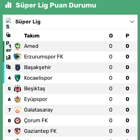
Süper Lig Puan Durumu
Süper Lig
#
Takım
O
P
Amed
0
0
1
Erzurumspor FK
0
0
2
Başakşehir
0
0
3
Kocaelispor
0
0
4
Beşiktaş
0
0
5
Eyüpspor
0
0
6
Galatasaray
0
0
7
Çorum FK
0
0
8
Gaziantep FK
0
0
9