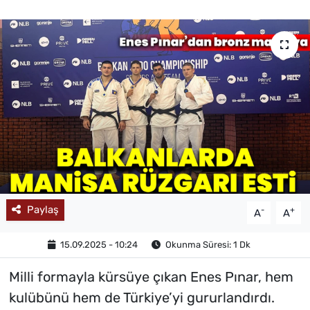
MAGAZİN
Paylaş
-
+
A
A
15.09.2025 - 10:24
Okunma Süresi: 1 Dk
Milli formayla kürsüye çıkan Enes Pınar, hem
kulübünü hem de Türkiye’yi gururlandırdı.