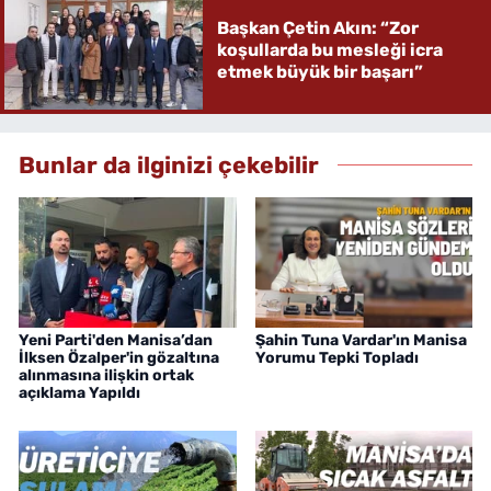
Başkan Çetin Akın: “Zor
koşullarda bu mesleği icra
etmek büyük bir başarı”
Bunlar da ilginizi çekebilir
Yeni Parti'den Manisa’dan
Şahin Tuna Vardar'ın Manisa
İlksen Özalper'in gözaltına
Yorumu Tepki Topladı
alınmasına ilişkin ortak
açıklama Yapıldı