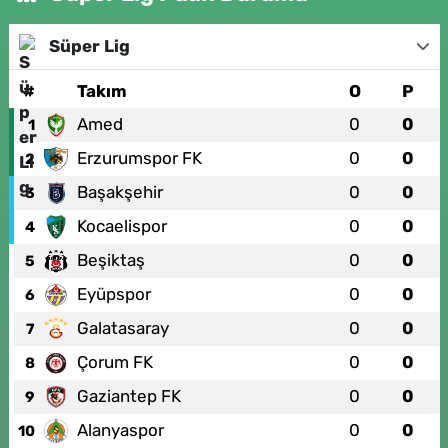
Süper Lig
#
Takım
O
P
Amed
0
0
1
Erzurumspor FK
0
0
2
Başakşehir
0
0
3
Kocaelispor
0
0
4
Beşiktaş
0
0
5
Eyüpspor
0
0
6
Galatasaray
0
0
7
Çorum FK
0
0
8
Gaziantep FK
0
0
9
Alanyaspor
0
0
10