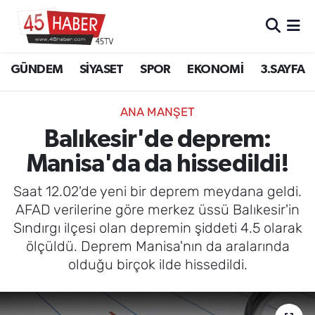
GÜNDEM
Manisa Nöbetçi Eczaneler
GÜNDEM
SİYASET
SPOR
EKONOMİ
3.SAYFA
SİYASET
Manisa Hava Durumu
ANA MANŞET
SPOR
Manisa Namaz Vakitleri
Balıkesir'de deprem:
Manisa'da da hissedildi!
EKONOMİ
Manisa Trafik Yoğunluk Haritası
Saat 12.02'de yeni bir deprem meydana geldi.
3.SAYFA
Süper Lig Puan Durumu ve Fikstür
AFAD verilerine göre merkez üssü Balıkesir'in
Sındırgı ilçesi olan depremin şiddeti 4.5 olarak
EĞİTİM
Tüm Manşetler
ölçüldü. Deprem Manisa'nın da aralarında
olduğu birçok ilde hissedildi.
SAĞLIK
Son Dakika Haberleri
YAŞAM
Haber Arşivi