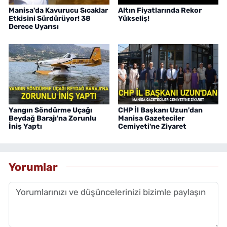
Manisa'da Kavurucu Sıcaklar
Altın Fiyatlarında Rekor
Etkisini Sürdürüyor! 38
Yükseliş!
Derece Uyarısı
Yangın Söndürme Uçağı
CHP İl Başkanı Uzun'dan
Beydağ Barajı'na Zorunlu
Manisa Gazeteciler
İniş Yaptı
Cemiyeti'ne Ziyaret
Yorumlar