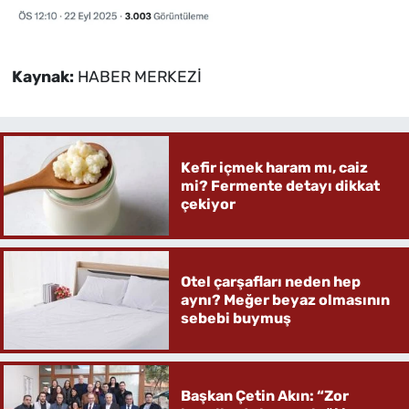
Kaynak:
HABER MERKEZİ
Kefir içmek haram mı, caiz
mi? Fermente detayı dikkat
çekiyor
Otel çarşafları neden hep
aynı? Meğer beyaz olmasının
sebebi buymuş
Başkan Çetin Akın: “Zor