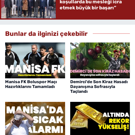
koşullarda bu mesleği icra
etmek büyük bir başarı”
Bunlar da ilginizi çekebilir
Manisa FK Boluspor Maçı
Demirci'de Son Kiraz Hasadı
Hazırlıklarını Tamamladı
Dayanışma Sofrasıyla
Taçlandı