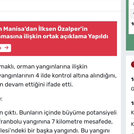
1
n Manisa’dan İlksen Özalper'in
nmasına ilişkin ortak açıklama Yapıldı
e
klı, orman yangınlarına ilişkin
ngınlarının 4 ilde kontrol altına alındığını,
1
devam ettiğini ifade etti.
G
:
1
 çıktı. Bunların içinde büyüme potansiyeli
K
franbolu yangınına 7 kilometre mesafede,
K
lesi’ndeki bir başka yangındı. Bu yangını