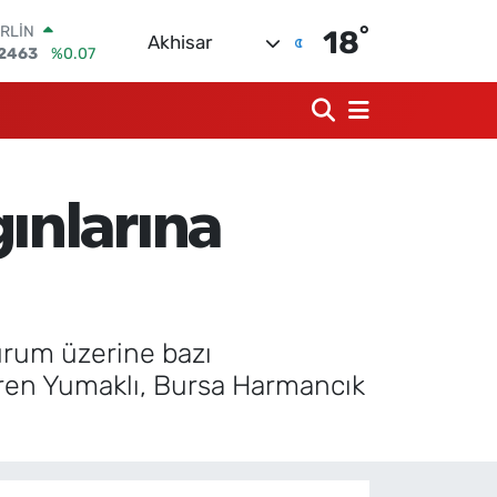
°
RLİN
18
Akhisar
2463
%0.07
M ALTIN
0.40
%0.45
T100
799
%70
COIN
225,61
%-0.63
ınlarına
LAR
7143
%0.16
RO
0317
%-0.02
urum üzerine bazı
iriren Yumaklı, Bursa Harmancık