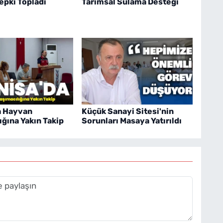
pki Topladı
Tarımsal Sulama Desteği
a Hayvan
Küçük Sanayi Sitesi'nin
ığına Yakın Takip
Sorunları Masaya Yatırıldı