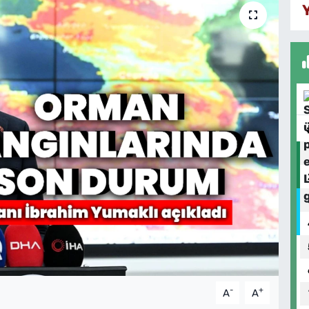
-
+
A
A