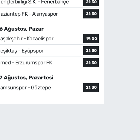
ençlerbirliği S.K. - Fenerbahçe
21:30
aziantep FK - Alanyaspor
21:30
6 Ağustos, Pazar
aşakşehir - Kocaelispor
19:00
eşiktaş - Eyüpspor
21:30
med - Erzurumspor FK
21:30
7 Ağustos, Pazartesi
amsunspor - Göztepe
21:30