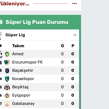
Yükleniyor...
Süper Lig Puan Durumu
Süper Lig
#
Takım
O
P
Amed
0
0
1
Erzurumspor FK
0
0
2
Başakşehir
0
0
3
Kocaelispor
0
0
4
Beşiktaş
0
0
5
Eyüpspor
0
0
6
Galatasaray
0
0
7