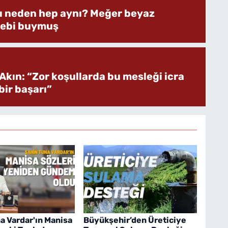
rı neden hep aynı? Meğer beyaz
bebi buymuş
Akın: “Zor koşullarda bu mesleği icra
ir başarı”
a Vardar'ın Manisa
Büyükşehir’den Üreticiye