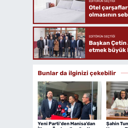
EDITÖRÜN SEÇTIĞI
Otel çarşafla
olmasının se
EDITÖRÜN SEÇTIĞI
Başkan Çetin 
etmek büyük b
Bunlar da ilginizi çekebilir
Yeni Parti'den Manisa’dan
Şahin Tun