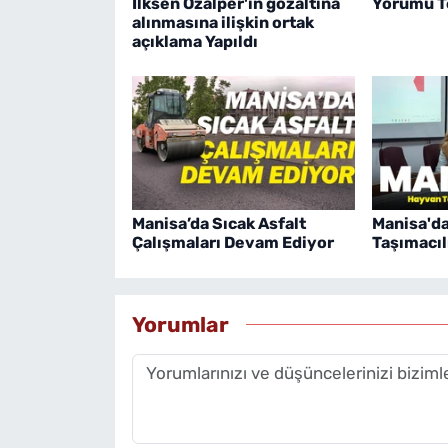
İlksen Özalper'in gözaltına
Yorumu Te
alınmasına ilişkin ortak
açıklama Yapıldı
Manisa’da Sıcak Asfalt
Manisa'd
Çalışmaları Devam Ediyor
Taşımacıl
Yorumlar