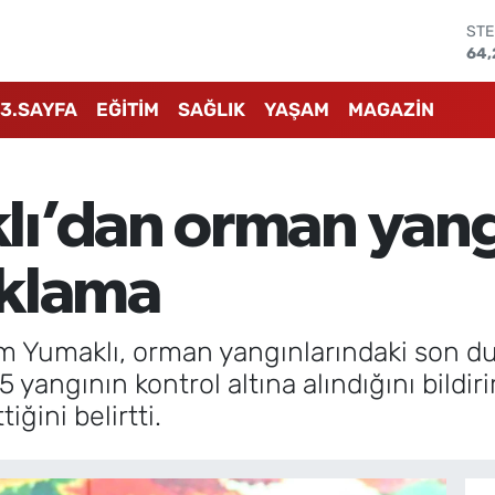
STE
64,
GRA
651
3.SAYFA
EĞİTİM
SAĞLIK
YAŞAM
MAGAZİN
BİS
13.
BIT
64.
ı’dan orman yang
DO
47,
EU
çıklama
55,
m Yumaklı, orman yangınlarındaki son d
5 yangının kontrol altına alındığını bild
ğini belirtti.