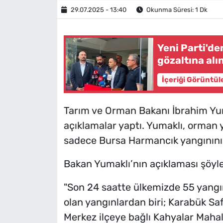
29.07.2025 - 13:40
Okunma Süresi: 1 Dk
Yeni Parti'de
gözaltına alı
İçeriği Görüntül
Tarım ve Orman Bakanı İbrahim Yuma
açıklamalar yaptı. Yumaklı, orman ya
sadece Bursa Harmancık yangınının 
Bakan Yumaklı’nın açıklaması şöyle
"Son 24 saatte ülkemizde 55 yangın
olan yangınlardan biri; Karabük Sa
Merkez ilçeye bağlı Kahyalar Mahal