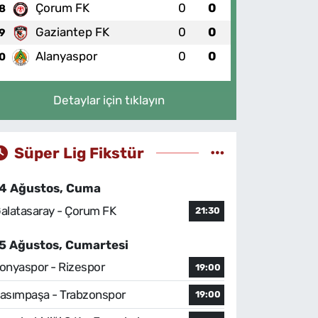
Çorum FK
0
0
8
Gaziantep FK
0
0
9
Alanyaspor
0
0
0
Detaylar için tıklayın
Süper Lig Fikstür
4 Ağustos, Cuma
alatasaray - Çorum FK
21:30
5 Ağustos, Cumartesi
onyaspor - Rizespor
19:00
asımpaşa - Trabzonspor
19:00