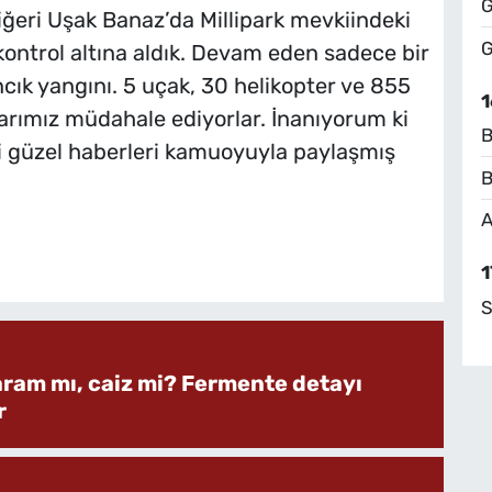
G
iğeri Uşak Banaz’da Millipark mevkiindeki
G
ontrol altına aldık. Devam eden sadece bir
cık yangını. 5 uçak, 30 helikopter ve 855
1
arımız müdahale ediyorlar. İnanıyorum ki
B
li güzel haberleri kamuoyuyla paylaşmış
B
A
1
S
aram mı, caiz mi? Fermente detayı
r