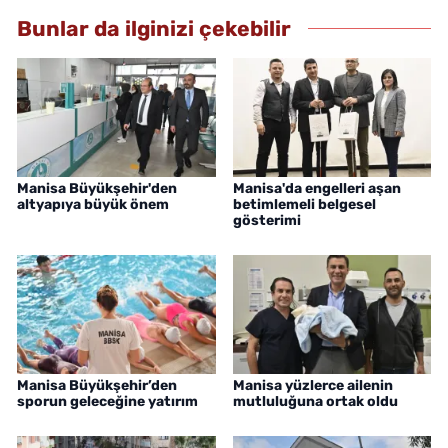
Bunlar da ilginizi çekebilir
Manisa Büyükşehir'den
Manisa'da engelleri aşan
altyapıya büyük önem
betimlemeli belgesel
gösterimi
Manisa Büyükşehir’den
Manisa yüzlerce ailenin
sporun geleceğine yatırım
mutluluğuna ortak oldu