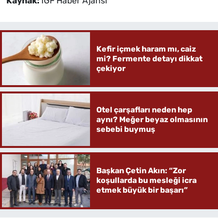
Kaynak:
İGF Haber Ajansı
Kefir içmek haram mı, caiz
mi? Fermente detayı dikkat
çekiyor
Otel çarşafları neden hep
aynı? Meğer beyaz olmasının
sebebi buymuş
Başkan Çetin Akın: “Zor
koşullarda bu mesleği icra
etmek büyük bir başarı”