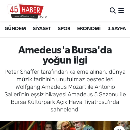
GÜNDEM
Manisa Nöbetçi Eczaneler
GÜNDEM
SİYASET
SPOR
EKONOMİ
3.SAYFA
SİYASET
Manisa Hava Durumu
Amedeus'a Bursa'da
SPOR
Manisa Namaz Vakitleri
yoğun ilgi
EKONOMİ
Manisa Trafik Yoğunluk Haritası
Peter Shaffer tarafından kaleme alınan, dünya
müzik tarihinin unutulmaz bestecileri
3.SAYFA
Süper Lig Puan Durumu ve Fikstür
Wolfgang Amadeus Mozart ile Antonio
Salieri’nin eşsiz hikayesi Amadeus 5 Sezonu ile
EĞİTİM
Tüm Manşetler
Bursa Kültürpark Açık Hava Tiyatrosu'nda
sahnelendi
SAĞLIK
Son Dakika Haberleri
YAŞAM
Haber Arşivi