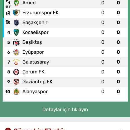
Amed
0
0
1
Erzurumspor FK
0
0
2
Başakşehir
0
0
3
Kocaelispor
0
0
4
Beşiktaş
0
0
5
Eyüpspor
0
0
6
Galatasaray
0
0
7
Çorum FK
0
0
8
Gaziantep FK
0
0
9
Alanyaspor
0
0
10
Detaylar için tıklayın