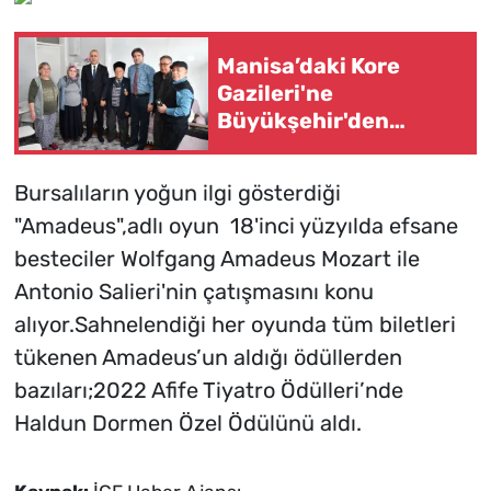
Manisa’daki Kore
Gazileri'ne
Büyükşehir'den
ziyaret
Bursalıların yoğun ilgi gösterdiği
"Amadeus",adlı oyun 18'inci yüzyılda efsane
besteciler Wolfgang Amadeus Mozart ile
Antonio Salieri'nin çatışmasını konu
alıyor.Sahnelendiği her oyunda tüm biletleri
tükenen Amadeus’un aldığı ödüllerden
bazıları;2022 Afife Tiyatro Ödülleri’nde
Haldun Dormen Özel Ödülünü aldı.