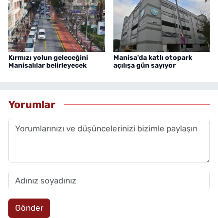
Kırmızı yolun geleceğini
Manisa'da katlı otopark
Manisalılar belirleyecek
açılışa gün sayıyor
Yorumlar
Gönder