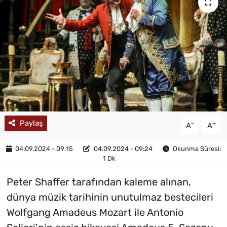
MAGAZİN
Paylaş
-
+
A
A
04.09.2024 - 09:15
04.09.2024 - 09:24
Okunma Süresi:
1 Dk
Peter Shaffer tarafından kaleme alınan,
dünya müzik tarihinin unutulmaz bestecileri
Wolfgang Amadeus Mozart ile Antonio