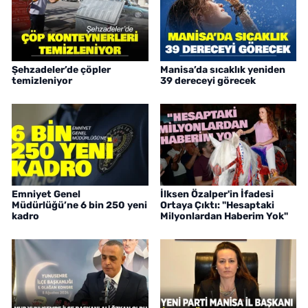
Şehzadeler’de çöpler
Manisa’da sıcaklık yeniden
temizleniyor
39 dereceyi görecek
Emniyet Genel
İlksen Özalper'in İfadesi
Müdürlüğü’ne 6 bin 250 yeni
Ortaya Çıktı: "Hesaptaki
kadro
Milyonlardan Haberim Yok"