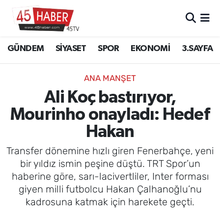
GÜNDEM
Manisa Nöbetçi Eczaneler
GÜNDEM
SİYASET
SPOR
EKONOMİ
3.SAYFA
SİYASET
Manisa Hava Durumu
ANA MANŞET
SPOR
Manisa Namaz Vakitleri
Ali Koç bastırıyor,
Mourinho onayladı: Hedef
EKONOMİ
Manisa Trafik Yoğunluk Haritası
Hakan
3.SAYFA
Süper Lig Puan Durumu ve Fikstür
Transfer dönemine hızlı giren Fenerbahçe, yeni
EĞİTİM
Tüm Manşetler
bir yıldız ismin peşine düştü. TRT Spor’un
haberine göre, sarı-lacivertliler, Inter forması
SAĞLIK
Son Dakika Haberleri
giyen milli futbolcu Hakan Çalhanoğlu’nu
kadrosuna katmak için harekete geçti.
YAŞAM
Haber Arşivi