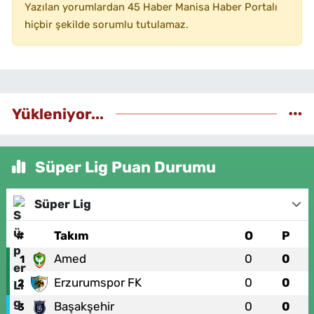
Yazılan yorumlardan 45 Haber Manisa Haber Portalı
hiçbir şekilde sorumlu tutulamaz.
Yükleniyor...
Süper Lig Puan Durumu
Süper Lig
#
Takım
O
P
Amed
0
0
1
Erzurumspor FK
0
0
2
Başakşehir
0
0
3