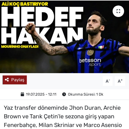
MAGAZİN
Paylaş
-
+
A
A
19.07.2025 - 12:11
Okunma Süresi: 1 Dk
Yaz transfer döneminde Jhon Duran, Archie
Brown ve Tarık Çetin’le sezona giriş yapan
Fenerbahçe, Milan Skriniar ve Marco Asensio