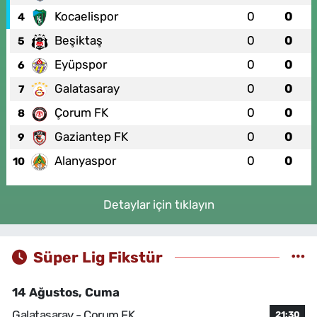
Kocaelispor
0
0
4
Beşiktaş
0
0
5
Eyüpspor
0
0
6
Galatasaray
0
0
7
Çorum FK
0
0
8
Gaziantep FK
0
0
9
Alanyaspor
0
0
10
Detaylar için tıklayın
Süper Lig Fikstür
14 Ağustos, Cuma
Galatasaray - Çorum FK
21:30