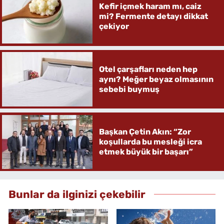
Kefir içmek haram mı, caiz
mi? Fermente detayı dikkat
çekiyor
Otel çarşafları neden hep
aynı? Meğer beyaz olmasının
sebebi buymuş
Başkan Çetin Akın: “Zor
koşullarda bu mesleği icra
etmek büyük bir başarı”
Bunlar da ilginizi çekebilir