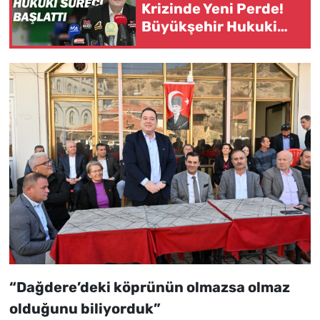
Krizinde Yeni Perde!
Büyükşehir Hukuki
Süreci Başlattı
“Dağdere’deki köprünün olmazsa olmaz
olduğunu biliyorduk”