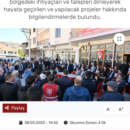
bölgedeki ihtiyaçları ve talepleri dinleyerek
hayata geçirilen ve yapılacak projeler hakkında
MAGAZİN
bilgilendirmelerde bulundu.
Paylaş
-
+
A
A
08.03.2025 - 14:32
Okunma Süresi: 4 Dk