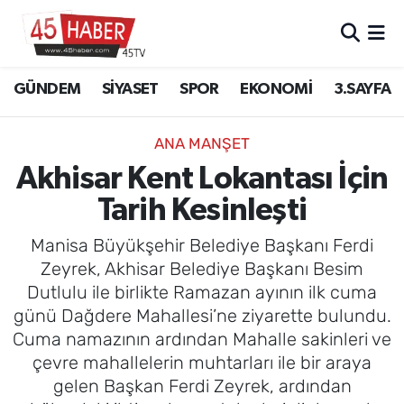
GÜNDEM
Manisa Nöbetçi Eczaneler
GÜNDEM
SİYASET
SPOR
EKONOMİ
3.SAYFA
SİYASET
Manisa Hava Durumu
ANA MANŞET
SPOR
Manisa Namaz Vakitleri
Akhisar Kent Lokantası İçin
Tarih Kesinleşti
EKONOMİ
Manisa Trafik Yoğunluk Haritası
Manisa Büyükşehir Belediye Başkanı Ferdi
3.SAYFA
Süper Lig Puan Durumu ve Fikstür
Zeyrek, Akhisar Belediye Başkanı Besim
Dutlulu ile birlikte Ramazan ayının ilk cuma
EĞİTİM
Tüm Manşetler
günü Dağdere Mahallesi’ne ziyarette bulundu.
Cuma namazının ardından Mahalle sakinleri ve
SAĞLIK
Son Dakika Haberleri
çevre mahallelerin muhtarları ile bir araya
gelen Başkan Ferdi Zeyrek, ardından
YAŞAM
Haber Arşivi