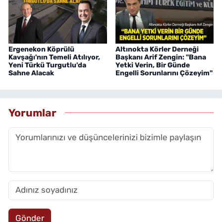
Ergenekon Köprülü
Altınokta Körler Derneği
Kavşağı'nın Temeli Atılıyor,
Başkanı Arif Zengin: "Bana
Yeni Türkü Turgutlu'da
Yetki Verin, Bir Günde
Sahne Alacak
Engelli Sorunlarını Çözeyim"
Yorumlar
Gönder