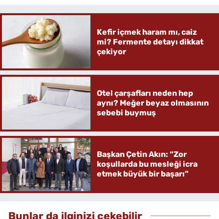
Kefir içmek haram mı, caiz
mi? Fermente detayı dikkat
çekiyor
Otel çarşafları neden hep
aynı? Meğer beyaz olmasının
sebebi buymuş
Başkan Çetin Akın: “Zor
koşullarda bu mesleği icra
etmek büyük bir başarı”
Bunlar da ilginizi çekebilir