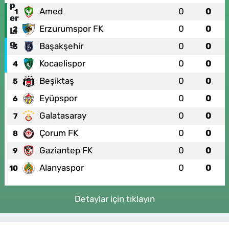
Amed
0
0
1
Erzurumspor FK
0
0
2
Başakşehir
0
0
3
Kocaelispor
0
0
4
Beşiktaş
0
0
5
Eyüpspor
0
0
6
Galatasaray
0
0
7
Çorum FK
0
0
8
Gaziantep FK
0
0
9
Alanyaspor
0
0
10
Detaylar için tıklayın