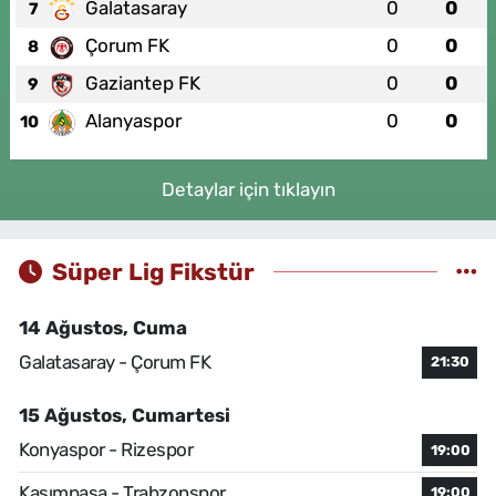
Galatasaray
0
0
7
Çorum FK
0
0
8
Gaziantep FK
0
0
9
Alanyaspor
0
0
10
Detaylar için tıklayın
Süper Lig Fikstür
14 Ağustos, Cuma
Galatasaray - Çorum FK
21:30
15 Ağustos, Cumartesi
Konyaspor - Rizespor
19:00
Kasımpaşa - Trabzonspor
19:00