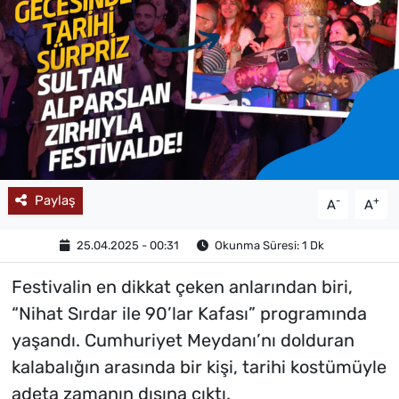
MAGAZİN
Paylaş
-
+
A
A
25.04.2025 - 00:31
Okunma Süresi: 1 Dk
Festivalin en dikkat çeken anlarından biri,
“Nihat Sırdar ile 90’lar Kafası” programında
yaşandı. Cumhuriyet Meydanı’nı dolduran
kalabalığın arasında bir kişi, tarihi kostümüyle
adeta zamanın dışına çıktı.