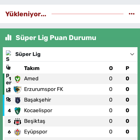
Yükleniyor...
Süper Lig Puan Durumu
Süper Lig
#
Takım
O
P
Amed
0
0
1
Erzurumspor FK
0
0
2
Başakşehir
0
0
3
Kocaelispor
0
0
4
Beşiktaş
0
0
5
Eyüpspor
0
0
6