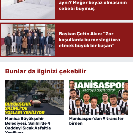
aynı? Meğer beyaz olmasının
sebebi buymuş
Başkan Çetin Akın: “Zor
koşullarda bu mesleği icra
etmek büyük bir başarı”
Bunlar da ilginizi çekebilir
Manisa Büyükşehir
Manisaspor’dan 9 transfer
Belediyesi, Salihli’de 4
birden
Caddeyi Sıcak Asfaltla
Yeniliyor