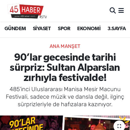
GÜNDEM
Manisa Nöbetçi Eczaneler
GÜNDEM
SİYASET
SPOR
EKONOMİ
3.SAYFA
SİYASET
Manisa Hava Durumu
ANA MANŞET
SPOR
Manisa Namaz Vakitleri
90’lar gecesinde tarihi
sürpriz: Sultan Alparslan
EKONOMİ
Manisa Trafik Yoğunluk Haritası
zırhıyla festivalde!
3.SAYFA
Süper Lig Puan Durumu ve Fikstür
485’inci Uluslararası Manisa Mesir Macunu
EĞİTİM
Tüm Manşetler
Festivali, sadece müzik ve dansla değil, ilginç
sürprizleriyle de hafızalara kazınıyor.
SAĞLIK
Son Dakika Haberleri
YAŞAM
Haber Arşivi