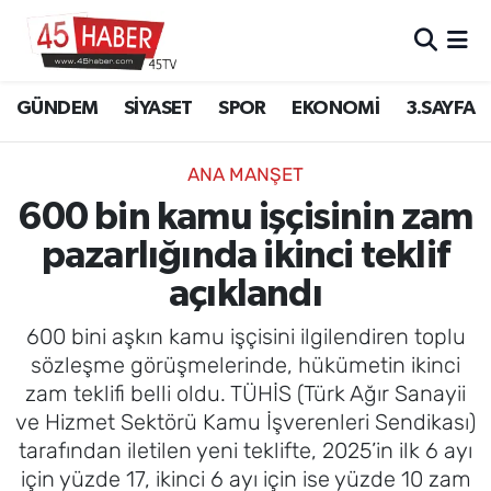
GÜNDEM
Manisa Nöbetçi Eczaneler
GÜNDEM
SİYASET
SPOR
EKONOMİ
3.SAYFA
SİYASET
Manisa Hava Durumu
ANA MANŞET
SPOR
Manisa Namaz Vakitleri
600 bin kamu işçisinin zam
pazarlığında ikinci teklif
EKONOMİ
Manisa Trafik Yoğunluk Haritası
açıklandı
3.SAYFA
Süper Lig Puan Durumu ve Fikstür
600 bini aşkın kamu işçisini ilgilendiren toplu
EĞİTİM
Tüm Manşetler
sözleşme görüşmelerinde, hükümetin ikinci
zam teklifi belli oldu. TÜHİS (Türk Ağır Sanayii
SAĞLIK
Son Dakika Haberleri
ve Hizmet Sektörü Kamu İşverenleri Sendikası)
tarafından iletilen yeni teklifte, 2025’in ilk 6 ayı
YAŞAM
Haber Arşivi
için yüzde 17, ikinci 6 ayı için ise yüzde 10 zam