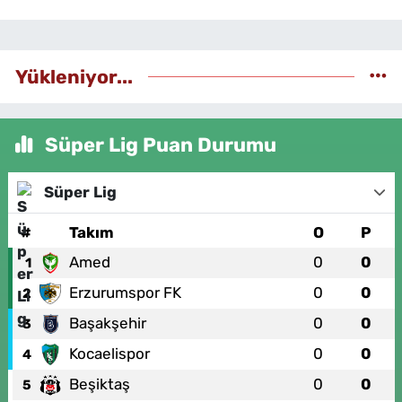
Yükleniyor...
Süper Lig Puan Durumu
Süper Lig
#
Takım
O
P
Amed
0
0
1
Erzurumspor FK
0
0
2
Başakşehir
0
0
3
Kocaelispor
0
0
4
Beşiktaş
0
0
5