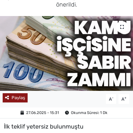
önerildi.
MAGAZİN
Paylaş
-
+
A
A
27.06.2025 - 15:31
Okunma Süresi: 1 Dk
İlk teklif yetersiz bulunmuştu