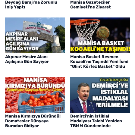
Beydağ Barajı'na Zorunlu
Manisa Gazeteciler
İniş Yaptı
Cemiyeti'ne Ziyaret
Akpınar Mesire Alanı
Manisa Basket Resmen
Açılışına Gün Sayıyor
Kocaeli'ne Taşındı! Yeni İsmi
"Glint Körfez Basket" Oldu
Manisa Kırmızıya Büründü!
Demirci'nin İstiklal
Domatesler Dünyaya
Madalyası Talebi Yeniden
Buradan Gidiyor
TBMM Gündeminde