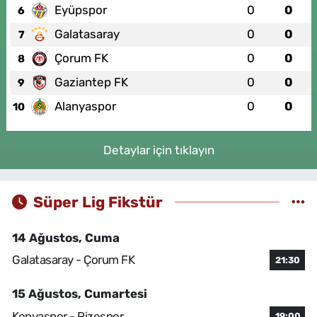
Eyüpspor
0
0
6
Galatasaray
0
0
7
Çorum FK
0
0
8
Gaziantep FK
0
0
9
Alanyaspor
0
0
10
Detaylar için tıklayın
Süper Lig Fikstür
14 Ağustos, Cuma
Galatasaray - Çorum FK
21:30
15 Ağustos, Cumartesi
Konyaspor - Rizespor
19:00