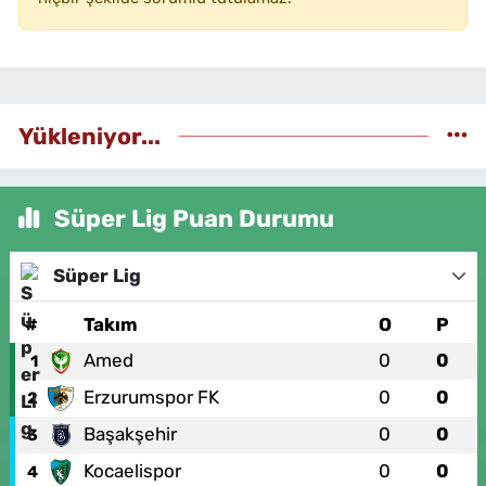
Yükleniyor...
Süper Lig Puan Durumu
Süper Lig
#
Takım
O
P
Amed
0
0
1
Erzurumspor FK
0
0
2
Başakşehir
0
0
3
Kocaelispor
0
0
4