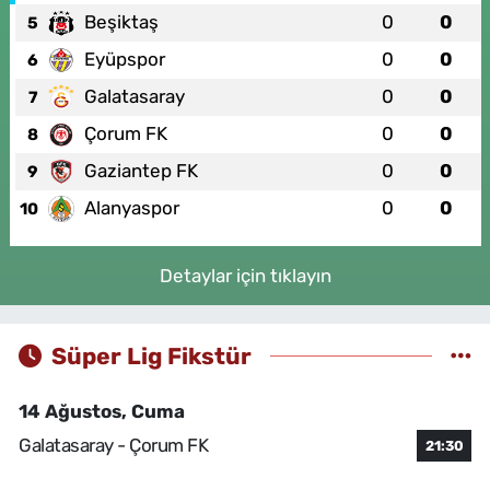
Beşiktaş
0
0
5
Eyüpspor
0
0
6
Galatasaray
0
0
7
Çorum FK
0
0
8
Gaziantep FK
0
0
9
Alanyaspor
0
0
10
Detaylar için tıklayın
Süper Lig Fikstür
14 Ağustos, Cuma
Galatasaray - Çorum FK
21:30