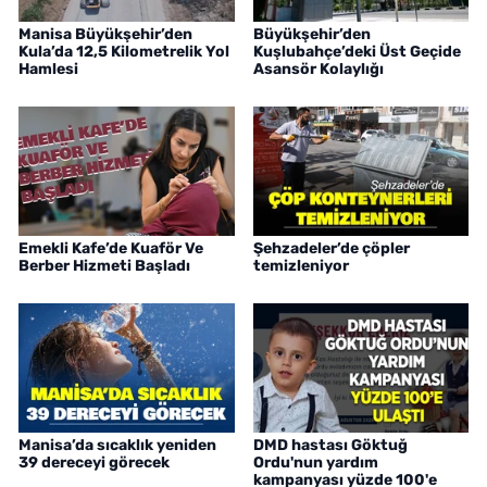
Manisa Büyükşehir’den
Büyükşehir’den
Kula’da 12,5 Kilometrelik Yol
Kuşlubahçe’deki Üst Geçide
Hamlesi
Asansör Kolaylığı
Emekli Kafe’de Kuaför Ve
Şehzadeler’de çöpler
Berber Hizmeti Başladı
temizleniyor
Manisa’da sıcaklık yeniden
DMD hastası Göktuğ
39 dereceyi görecek
Ordu'nun yardım
kampanyası yüzde 100'e