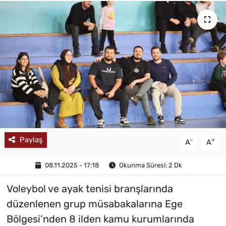
MAGAZİN
Paylaş
-
+
A
A
08.11.2025 - 17:18
Okunma Süresi: 2 Dk
Voleybol ve ayak tenisi branşlarında
düzenlenen grup müsabakalarına Ege
Bölgesi’nden 8 ilden kamu kurumlarında