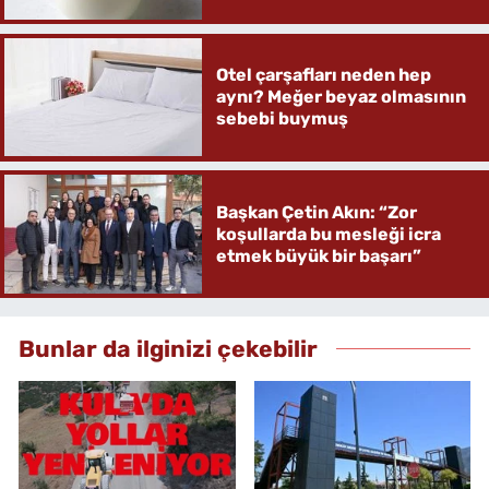
Otel çarşafları neden hep
aynı? Meğer beyaz olmasının
sebebi buymuş
Başkan Çetin Akın: “Zor
koşullarda bu mesleği icra
etmek büyük bir başarı”
Bunlar da ilginizi çekebilir