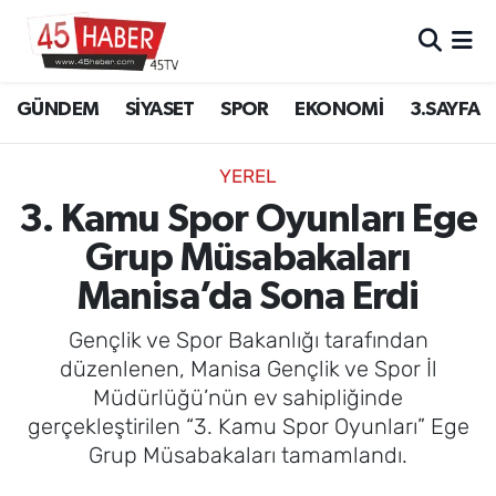
GÜNDEM
Manisa Nöbetçi Eczaneler
GÜNDEM
SİYASET
SPOR
EKONOMİ
3.SAYFA
SİYASET
Manisa Hava Durumu
YEREL
SPOR
Manisa Namaz Vakitleri
3. Kamu Spor Oyunları Ege
Grup Müsabakaları
EKONOMİ
Manisa Trafik Yoğunluk Haritası
Manisa’da Sona Erdi
3.SAYFA
Süper Lig Puan Durumu ve Fikstür
Gençlik ve Spor Bakanlığı tarafından
EĞİTİM
Tüm Manşetler
düzenlenen, Manisa Gençlik ve Spor İl
Müdürlüğü’nün ev sahipliğinde
SAĞLIK
Son Dakika Haberleri
gerçekleştirilen “3. Kamu Spor Oyunları” Ege
Grup Müsabakaları tamamlandı.
YAŞAM
Haber Arşivi