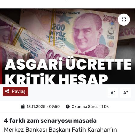
MAGAZİN
Paylaş
-
+
A
A
13.11.2025 - 09:50
Okunma Süresi: 1 Dk
4 farklı zam senaryosu masada
Merkez Bankası Başkanı Fatih Karahan’ın