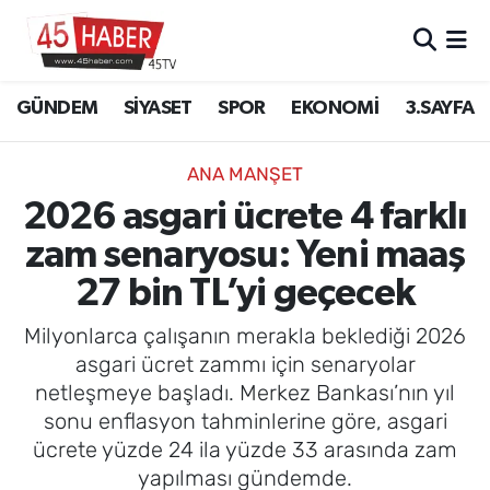
GÜNDEM
Manisa Nöbetçi Eczaneler
GÜNDEM
SİYASET
SPOR
EKONOMİ
3.SAYFA
SİYASET
Manisa Hava Durumu
ANA MANŞET
SPOR
Manisa Namaz Vakitleri
2026 asgari ücrete 4 farklı
zam senaryosu: Yeni maaş
EKONOMİ
Manisa Trafik Yoğunluk Haritası
27 bin TL’yi geçecek
3.SAYFA
Süper Lig Puan Durumu ve Fikstür
Milyonlarca çalışanın merakla beklediği 2026
EĞİTİM
Tüm Manşetler
asgari ücret zammı için senaryolar
netleşmeye başladı. Merkez Bankası’nın yıl
SAĞLIK
Son Dakika Haberleri
sonu enflasyon tahminlerine göre, asgari
ücrete yüzde 24 ila yüzde 33 arasında zam
YAŞAM
Haber Arşivi
yapılması gündemde.