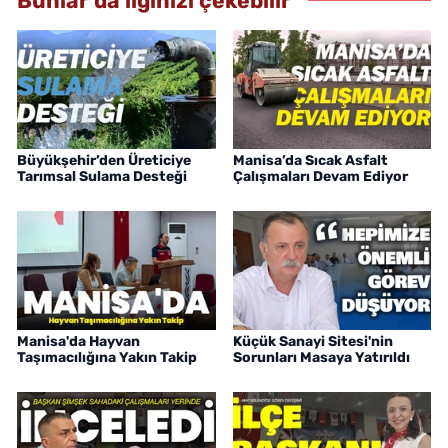
Bunlar da ilginizi çekebilir
Büyükşehir’den Üreticiye
Manisa’da Sıcak Asfalt
Tarımsal Sulama Desteği
Çalışmaları Devam Ediyor
Manisa'da Hayvan
Küçük Sanayi Sitesi'nin
Taşımacılığına Yakın Takip
Sorunları Masaya Yatırıldı