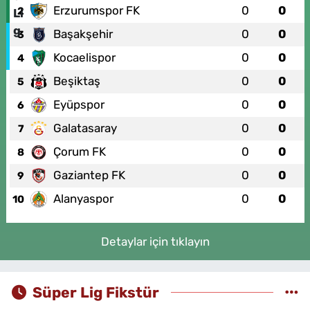
Erzurumspor FK
0
0
2
Başakşehir
0
0
3
Kocaelispor
0
0
4
Beşiktaş
0
0
5
Eyüpspor
0
0
6
Galatasaray
0
0
7
Çorum FK
0
0
8
Gaziantep FK
0
0
9
Alanyaspor
0
0
10
Detaylar için tıklayın
Süper Lig Fikstür