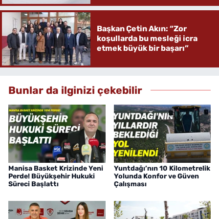
Başkan Çetin Akın: “Zor
koşullarda bu mesleği icra
etmek büyük bir başarı”
Bunlar da ilginizi çekebilir
Manisa Basket Krizinde Yeni
Yuntdağı’nın 10 Kilometrelik
Perde! Büyükşehir Hukuki
Yolunda Konfor ve Güven
Süreci Başlattı
Çalışması