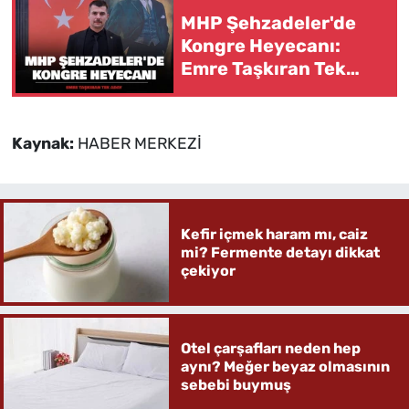
MHP Şehzadeler'de
Kongre Heyecanı:
Emre Taşkıran Tek
Aday
Kaynak:
HABER MERKEZİ
Kefir içmek haram mı, caiz
mi? Fermente detayı dikkat
çekiyor
Otel çarşafları neden hep
aynı? Meğer beyaz olmasının
sebebi buymuş