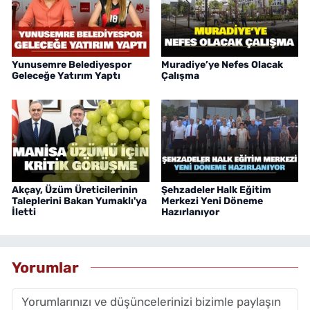
Yunusemre Belediyespor
Muradiye’ye Nefes Olacak
Geleceğe Yatırım Yaptı
Çalışma
Akçay, Üzüm Üreticilerinin
Şehzadeler Halk Eğitim
Taleplerini Bakan Yumaklı'ya
Merkezi Yeni Döneme
İletti
Hazırlanıyor
Yorumlar