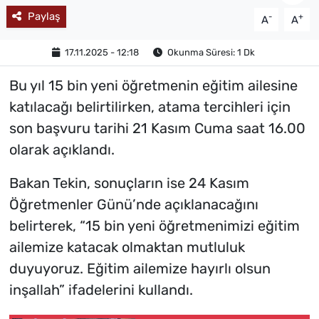
Paylaş
-
+
A
A
MAGAZİN
17.11.2025 - 12:18
Okunma Süresi: 1 Dk
Bu yıl 15 bin yeni öğretmenin eğitim ailesine
katılacağı belirtilirken, atama tercihleri için
son başvuru tarihi 21 Kasım Cuma saat 16.00
olarak açıklandı.
Bakan Tekin, sonuçların ise 24 Kasım
Öğretmenler Günü’nde açıklanacağını
belirterek, “15 bin yeni öğretmenimizi eğitim
ailemize katacak olmaktan mutluluk
duyuyoruz. Eğitim ailemize hayırlı olsun
inşallah” ifadelerini kullandı.