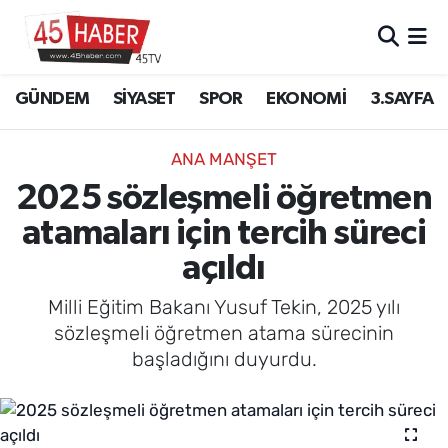
GÜNDEM
Manisa Nöbetçi Eczaneler
GÜNDEM
SİYASET
SPOR
EKONOMİ
3.SAYFA
SİYASET
Manisa Hava Durumu
ANA MANŞET
SPOR
Manisa Namaz Vakitleri
2025 sözleşmeli öğretmen
atamaları için tercih süreci
EKONOMİ
Manisa Trafik Yoğunluk Haritası
açıldı
3.SAYFA
Süper Lig Puan Durumu ve Fikstür
Milli Eğitim Bakanı Yusuf Tekin, 2025 yılı
EĞİTİM
Tüm Manşetler
sözleşmeli öğretmen atama sürecinin
başladığını duyurdu.
SAĞLIK
Son Dakika Haberleri
YAŞAM
Haber Arşivi