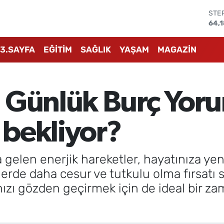
STE
64,
GRA
657
3.SAYFA
EĞİTİM
SAĞLIK
YAŞAM
MAGAZİN
BİS
13.8
BIT
64.
 Günlük Burç Yor
DOL
47,
EUR
r bekliyor?
55,
en enerjik hareketler, hayatınıza yeni b
ilerde daha cesur ve tutkulu olma fırsat
ızı gözden geçirmek için de ideal bir zam