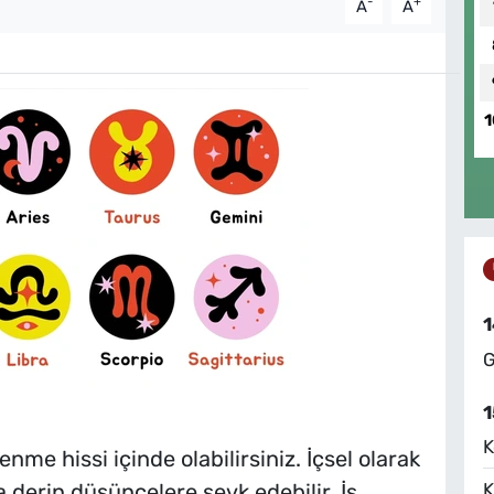
-
+
A
A
1
1
G
1
K
me hissi içinde olabilirsiniz. İçsel olarak
K
a derin düşüncelere sevk edebilir. İş