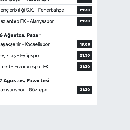
ençlerbirliği S.K. - Fenerbahçe
21:30
aziantep FK - Alanyaspor
21:30
6 Ağustos, Pazar
aşakşehir - Kocaelispor
19:00
eşiktaş - Eyüpspor
21:30
med - Erzurumspor FK
21:30
7 Ağustos, Pazartesi
amsunspor - Göztepe
21:30