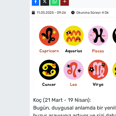
11.03.2025 - 09:26
Okunma Süresi: 4 Dk
Koç (21 Mart - 19 Nisan):
Bugün, duygusal anlamda bir yenilen
huzur arayışınız artıyor ve sizi dah