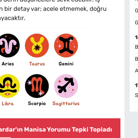
n bir detay var; acele etmemek, doğru
G
ayacaktır.
G
1
B
B
A
1
S
ardar'ın Manisa Yorumu Tepki Topladı