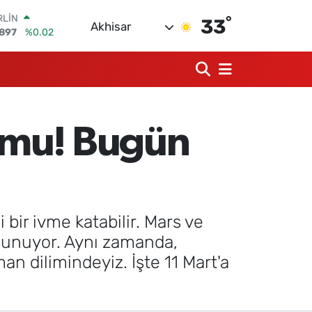
°
RLİN
33
Akhisar
1897
%0.02
M ALTIN
4.81
%1.44
T100
87
%64
COIN
360,53
%-0.76
umu! Bugün
AR
7069
%0.17
O
0265
%0.01
ir ivme katabilir. Mars ve
ı sunuyor. Aynı zamanda,
an dilimindeyiz. İşte 11 Mart'a