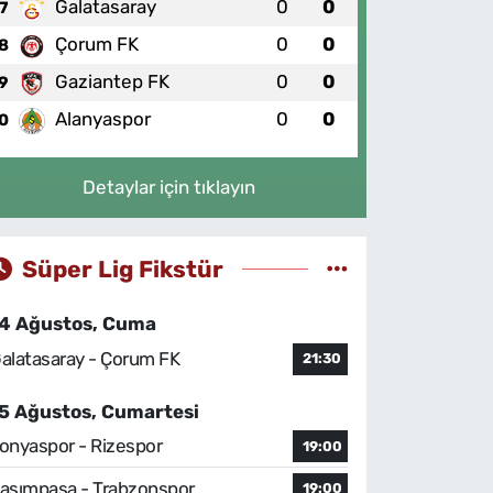
Galatasaray
0
0
7
Çorum FK
0
0
8
Gaziantep FK
0
0
9
Alanyaspor
0
0
0
Detaylar için tıklayın
Süper Lig Fikstür
4 Ağustos, Cuma
alatasaray - Çorum FK
21:30
5 Ağustos, Cumartesi
onyaspor - Rizespor
19:00
asımpaşa - Trabzonspor
19:00