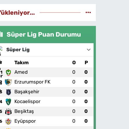
Yükleniyor...
Süper Lig Puan Durumu
Süper Lig
#
Takım
O
P
Amed
0
0
1
Erzurumspor FK
0
0
2
Başakşehir
0
0
3
Kocaelispor
0
0
4
Beşiktaş
0
0
5
Eyüpspor
0
0
6