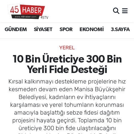
GÜNDEM
Manisa Nöbetçi Eczaneler
GÜNDEM
SİYASET
SPOR
EKONOMİ
3.SAYFA
SİYASET
Manisa Hava Durumu
YEREL
SPOR
Manisa Namaz Vakitleri
10 Bin Üreticiye 300 Bin
Yerli Fide Desteği
EKONOMİ
Manisa Trafik Yoğunluk Haritası
Kırsal kalkınmayı destekleme projelerine hız
3.SAYFA
Süper Lig Puan Durumu ve Fikstür
kesmeden devam eden Manisa Büyükşehir
Belediyesi, kadınların ev ihtiyaçlarını
EĞİTİM
Tüm Manşetler
karşılaması ve yerel tohumların korunması
amacıyla başlattığı sebze fidesi dağıtım
SAĞLIK
Son Dakika Haberleri
projesini hayata geçirdi. Toplamda 10 bin
üreticiye 300 bin fide ulaştırılacağını
YAŞAM
Haber Arşivi