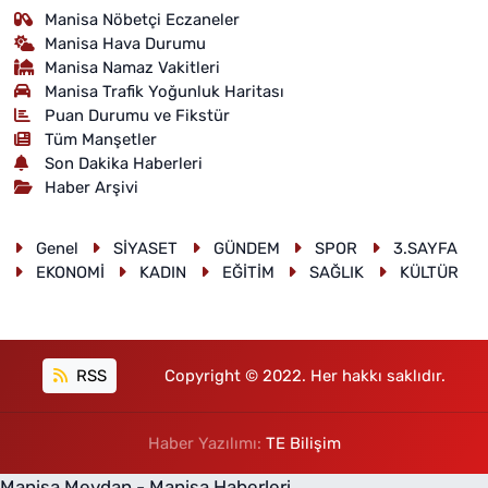
Manisa Nöbetçi Eczaneler
Manisa Hava Durumu
Manisa Namaz Vakitleri
Manisa Trafik Yoğunluk Haritası
Puan Durumu ve Fikstür
Tüm Manşetler
Son Dakika Haberleri
Haber Arşivi
Genel
SİYASET
GÜNDEM
SPOR
3.SAYFA
EKONOMİ
KADIN
EĞİTİM
SAĞLIK
KÜLTÜR
RSS
Copyright © 2022. Her hakkı saklıdır.
Haber Yazılımı:
TE Bilişim
Manisa Meydan - Manisa Haberleri