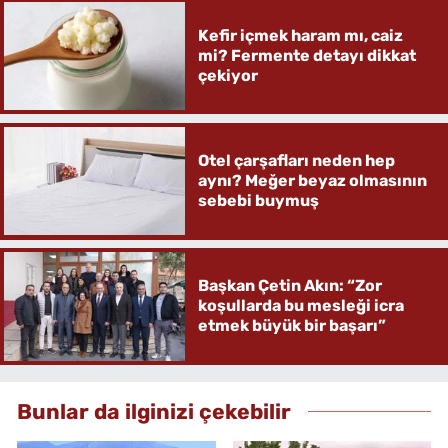
Kefir içmek haram mı, caiz
mi? Fermente detayı dikkat
çekiyor
Otel çarşafları neden hep
aynı? Meğer beyaz olmasının
sebebi buymuş
Başkan Çetin Akın: “Zor
koşullarda bu mesleği icra
etmek büyük bir başarı”
Bunlar da ilginizi çekebilir