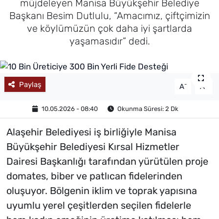
müjdeleyen Manisa Büyükşehir Belediye
Başkanı Besim Dutlulu, “Amacımız, çiftçimizin
MAGAZİN
ve köylümüzün çok daha iyi şartlarda
yaşamasıdır” dedi.
Paylaş
-
+
A
A
10.05.2026 - 08:40
Okunma Süresi: 2 Dk
Alaşehir Belediyesi iş birliğiyle Manisa
Büyükşehir Belediyesi Kırsal Hizmetler
Dairesi Başkanlığı tarafından yürütülen proje
domates, biber ve patlıcan fidelerinden
oluşuyor. Bölgenin iklim ve toprak yapısına
uyumlu yerel çeşitlerden seçilen fidelerle