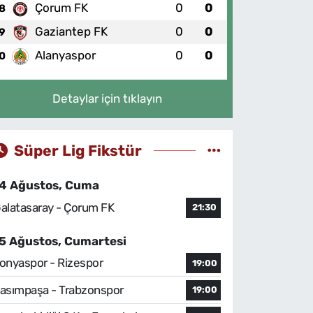
Çorum FK
0
0
8
Gaziantep FK
0
0
9
Alanyaspor
0
0
0
Detaylar için tıklayın
Süper Lig Fikstür
4 Ağustos, Cuma
alatasaray - Çorum FK
21:30
5 Ağustos, Cumartesi
onyaspor - Rizespor
19:00
asımpaşa - Trabzonspor
19:00