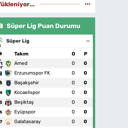
Yükleniyor...
Süper Lig Puan Durumu
Süper Lig
#
Takım
O
P
Amed
0
0
1
Erzurumspor FK
0
0
2
Başakşehir
0
0
3
Kocaelispor
0
0
4
Beşiktaş
0
0
5
Eyüpspor
0
0
6
Galatasaray
0
0
7