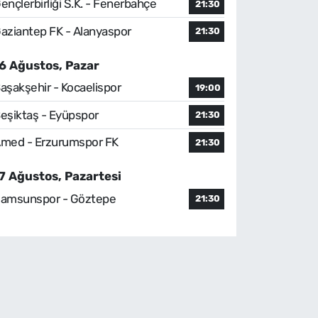
ençlerbirliği S.K. - Fenerbahçe
21:30
aziantep FK - Alanyaspor
21:30
6 Ağustos, Pazar
aşakşehir - Kocaelispor
19:00
eşiktaş - Eyüpspor
21:30
med - Erzurumspor FK
21:30
7 Ağustos, Pazartesi
amsunspor - Göztepe
21:30