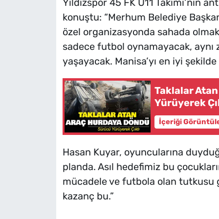
Yıldızspor 45 FK U11 Takımı’nın a
konuştu: “Merhum Belediye Başkan
özel organizasyonda sahada olmak 
sadece futbol oynamayacak, aynı 
yaşayacak. Manisa’yı en iyi şekilde
Taklalar Ata
Yürüyerek Çı
İçeriği Görüntül
Hasan Kuyar, oyuncularına duyduğu 
planda. Asıl hedefimiz bu çocukları
mücadele ve futbola olan tutkusu g
kazanç bu.”