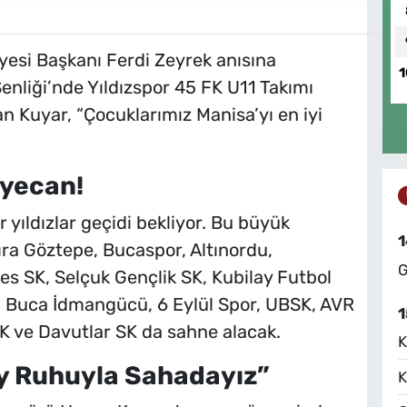
esi Başkanı Ferdi Zeyrek anısına
1
nliği’nde Yıldızspor 45 FK U11 Takımı
n Kuyar, “Çocuklarımız Manisa’yı en iyi
eyecan!
 yıldızlar geçidi bekliyor. Bu büyük
1
ıra Göztepe, Bucaspor, Altınordu,
G
es SK, Selçuk Gençlik SK, Kubilay Futbol
, Buca İdmangücü, 6 Eylül Spor, UBSK, AVR
1
SK ve Davutlar SK da sahne alacak.
K
ay Ruhuyla Sahadayız”
K