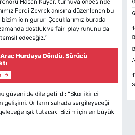
ntrenörü Hasan Kuyar, turnuva öncesinde
G
ımız Ferdi Zeyrek anısına düzenlenen bu
G
bizim için gurur. Çocuklarımız burada
1
zamanda dostluk ve fair-play ruhunu da
 temsil edeceğiz.”
B
B
n Araç Hurdaya Döndü, Sürücü
A
ktı
1
e
S
güveni de dile getirdi: “Skor ikinci
n gelişimi. Onların sahada sergileyeceği
eleceğe ışık tutacak. Bizim için en büyük