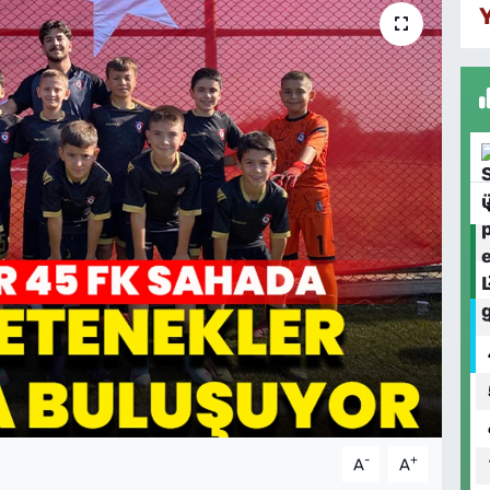
-
+
A
A