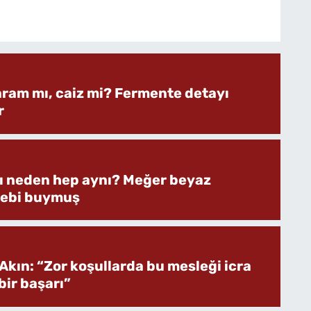
aram mı, caiz mi? Fermente detayı
r
rı neden hep aynı? Meğer beyaz
bebi buymuş
Akın: “Zor koşullarda bu mesleği icra
ir başarı”