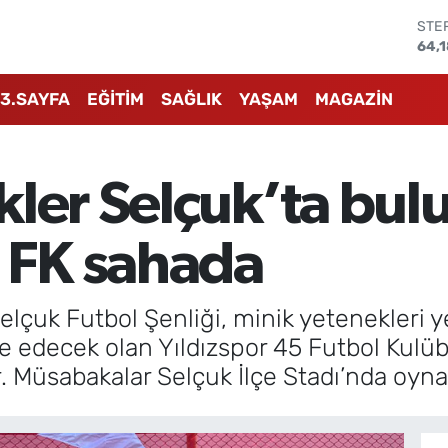
STE
64,
GRA
657
3.SAYFA
EĞİTİM
SAĞLIK
YAŞAM
MAGAZİN
BİS
13.8
BIT
64.
ler Selçuk’ta bul
DOL
47,
EUR
5 FK sahada
55,
Selçuk Futbol Şenliği, minik yetenekleri 
 edecek olan Yıldızspor 45 Futbol Kulübü
. Müsabakalar Selçuk İlçe Stadı’nda oyn