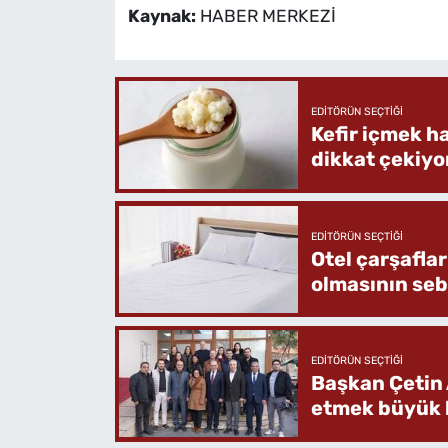
Kaynak:
HABER MERKEZİ
EDITÖRÜN SEÇTIĞI
Kefir içmek h
dikkat çekiyo
EDITÖRÜN SEÇTIĞI
Otel çarşafla
olmasının se
EDITÖRÜN SEÇTIĞI
Başkan Çetin 
etmek büyük b