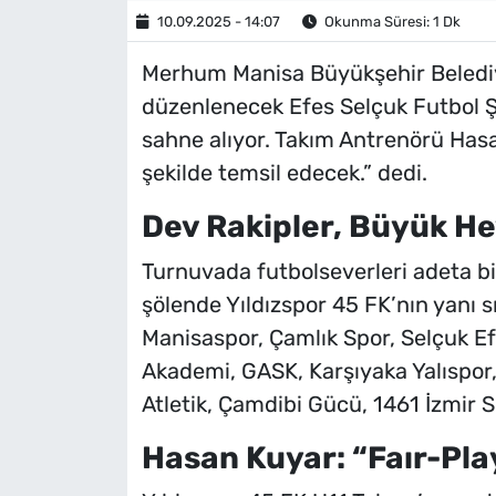
10.09.2025 - 14:07
Okunma Süresi: 1 Dk
Merhum Manisa Büyükşehir Belediy
düzenlenecek Efes Selçuk Futbol Şe
sahne alıyor. Takım Antrenörü Hasa
şekilde temsil edecek.” dedi.
Dev Rakipler, Büyük H
Turnuvada futbolseverleri adeta bir
şölende Yıldızspor 45 FK’nın yanı s
Manisaspor, Çamlık Spor, Selçuk Ef
Akademi, GASK, Karşıyaka Yalıspor
Atletik, Çamdibi Gücü, 1461 İzmir 
Hasan Kuyar: “Faır-Pl