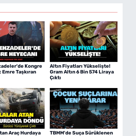
adeler'de Kongre
Altın Fiyatları Yükselişte!
: Emre Taşkıran
Gram Altın 6 Bin 574 Liraya
Çıktı
Atan Araç Hurdaya
TBMM'de Suça Sürüklenen