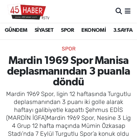
GÜNDEM
Manisa Nöbetçi Eczaneler
GÜNDEM
SİYASET
SPOR
EKONOMİ
3.SAYFA
SİYASET
Manisa Hava Durumu
SPOR
SPOR
Manisa Namaz Vakitleri
Mardin 1969 Spor Manisa
deplasmanından 3 puanla
EKONOMİ
Manisa Trafik Yoğunluk Haritası
döndü
3.SAYFA
Süper Lig Puan Durumu ve Fikstür
Mardin 1969 Spor, ligin 12 haftasında Turgutlu
EĞİTİM
Tüm Manşetler
deplasmanından 3 puanı iki golle alarak
haftayı galibiyetle kapattı Şehmus EDİS
SAĞLIK
Son Dakika Haberleri
(MARDİN İGFA)Mardin 1969 Spor, Nesine 3 Lig
4 Grup 12 hafta maçında Mümin Özkasap
YAŞAM
Haber Arşivi
Stadı’nda 7 Eylül Turgutlu Spor’a konuk oldu