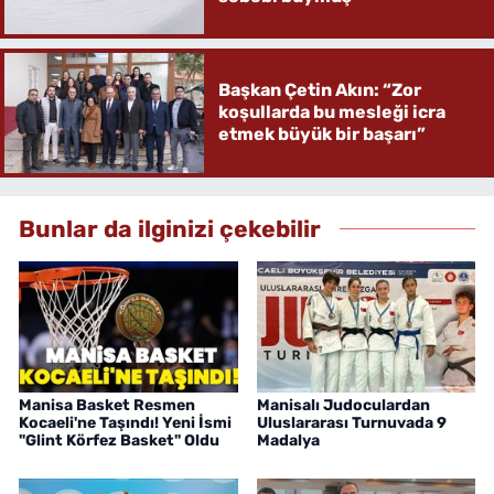
Başkan Çetin Akın: “Zor
koşullarda bu mesleği icra
etmek büyük bir başarı”
Bunlar da ilginizi çekebilir
Manisa Basket Resmen
Manisalı Judoculardan
Kocaeli'ne Taşındı! Yeni İsmi
Uluslararası Turnuvada 9
"Glint Körfez Basket" Oldu
Madalya