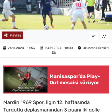
Paylaş
-
+
A
A
24.11.2024 - 17:53
24.11.2024 - 18:00
Okunma Süresi: 1
Dk
Manisaspor’da Play-
Out mesaisi sürüyor
Mardin 1969 Spor, ligin 12. haftasında
Turgutlu deplasmanından 3 puanı iki golle