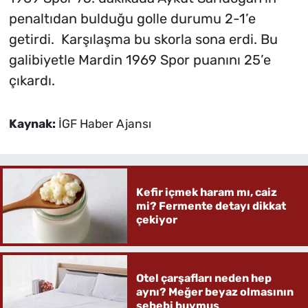
penaltıdan bulduğu golle durumu 2-1’e
getirdi. Karşılaşma bu skorla sona erdi. Bu
galibiyetle Mardin 1969 Spor puanını 25’e
çıkardı.
Kaynak:
İGF Haber Ajansı
Kefir içmek haram mı, caiz
mi? Fermente detayı dikkat
çekiyor
Otel çarşafları neden hep
aynı? Meğer beyaz olmasının
sebebi buymuş