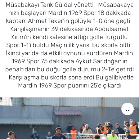
Müsabakayı Tarık Güldal yönetti Müsabakaya
MAGAZİN
hızlı başlayan Mardin 1969 Spor 18 dakikada
kaptanı Ahmet Teker’in golüyle 1-0 öne geçti
Karşılaşmanın 39 dakikasında Abdulsamet
Kırım’ın kendi kalesine attığı golle Turgutlu
Spor 1-1’i buldu Maçın ilk yarısı bu skorla bitti
İkinci yarıda da etkili oynunu sürdüren Mardin
1969 Spor 75 dakikada Aykut Sarıdoğan’ın
penaltıdan bulduğu golle durumu 2-1’e getirdi
Karşılaşma bu skorla sona erdi Bu galibiyetle
Mardin 1969 Spor puanını 25’e çıkardı