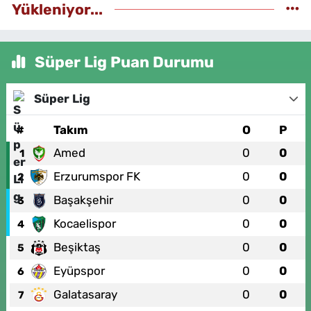
Yükleniyor...
Süper Lig Puan Durumu
Süper Lig
#
Takım
O
P
Amed
0
0
1
Erzurumspor FK
0
0
2
Başakşehir
0
0
3
Kocaelispor
0
0
4
Beşiktaş
0
0
5
Eyüpspor
0
0
6
Galatasaray
0
0
7