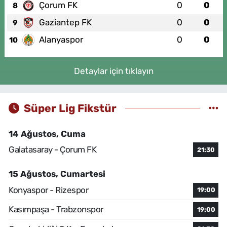
Çorum FK
0
0
8
Gaziantep FK
0
0
9
Alanyaspor
0
0
10
Detaylar için tıklayın
Süper Lig Fikstür
14 Ağustos, Cuma
Galatasaray - Çorum FK
21:30
15 Ağustos, Cumartesi
Konyaspor - Rizespor
19:00
Kasımpaşa - Trabzonspor
19:00