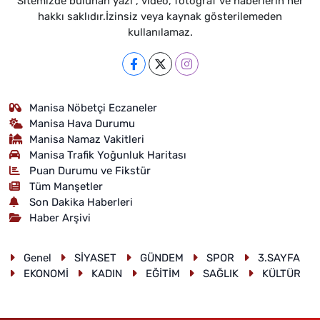
Sitemizde bulunan yazı , video, fotoğraf ve haberlerin her
hakkı saklıdır.İzinsiz veya kaynak gösterilemeden
kullanılamaz.
Manisa Nöbetçi Eczaneler
Manisa Hava Durumu
Manisa Namaz Vakitleri
Manisa Trafik Yoğunluk Haritası
Puan Durumu ve Fikstür
Tüm Manşetler
Son Dakika Haberleri
Haber Arşivi
Genel
SİYASET
GÜNDEM
SPOR
3.SAYFA
EKONOMİ
KADIN
EĞİTİM
SAĞLIK
KÜLTÜR