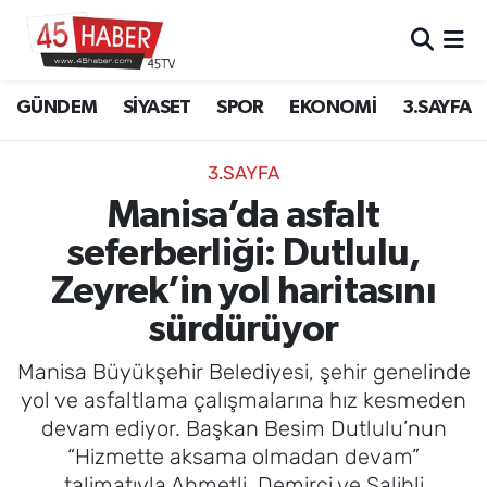
GÜNDEM
Manisa Nöbetçi Eczaneler
GÜNDEM
SİYASET
SPOR
EKONOMİ
3.SAYFA
SİYASET
Manisa Hava Durumu
3.SAYFA
SPOR
Manisa Namaz Vakitleri
Manisa’da asfalt
seferberliği: Dutlulu,
EKONOMİ
Manisa Trafik Yoğunluk Haritası
Zeyrek’in yol haritasını
3.SAYFA
Süper Lig Puan Durumu ve Fikstür
sürdürüyor
EĞİTİM
Tüm Manşetler
Manisa Büyükşehir Belediyesi, şehir genelinde
yol ve asfaltlama çalışmalarına hız kesmeden
SAĞLIK
Son Dakika Haberleri
devam ediyor. Başkan Besim Dutlulu’nun
“Hizmette aksama olmadan devam”
YAŞAM
Haber Arşivi
talimatıyla Ahmetli, Demirci ve Salihli