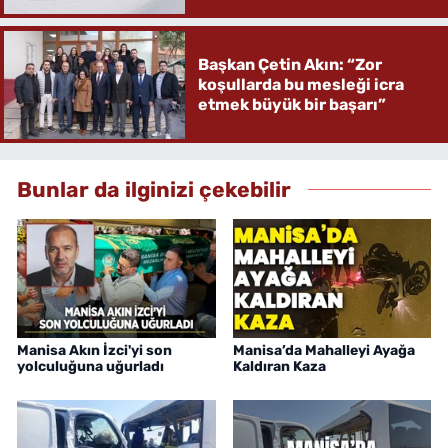
Başkan Çetin Akın: “Zor
koşullarda bu mesleği icra
etmek büyük bir başarı”
Bunlar da ilginizi çekebilir
Manisa Akın İzci'yi son
Manisa’da Mahalleyi Ayağa
yolculuğuna uğurladı
Kaldıran Kaza