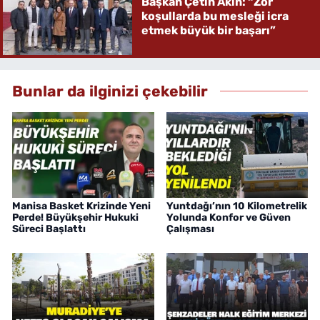
Başkan Çetin Akın: “Zor
koşullarda bu mesleği icra
etmek büyük bir başarı”
Bunlar da ilginizi çekebilir
Manisa Basket Krizinde Yeni
Yuntdağı’nın 10 Kilometrelik
Perde! Büyükşehir Hukuki
Yolunda Konfor ve Güven
Süreci Başlattı
Çalışması