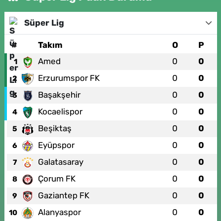
Süper Lig
#
Takım
O
P
Amed
0
0
1
Erzurumspor FK
0
0
2
Başakşehir
0
0
3
Kocaelispor
0
0
4
Beşiktaş
0
0
5
Eyüpspor
0
0
6
Galatasaray
0
0
7
Çorum FK
0
0
8
Gaziantep FK
0
0
9
Alanyaspor
0
0
10