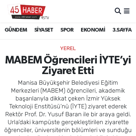
GÜNDEM
Manisa Nöbetçi Eczaneler
GÜNDEM
SİYASET
SPOR
EKONOMİ
3.SAYFA
SİYASET
Manisa Hava Durumu
YEREL
SPOR
Manisa Namaz Vakitleri
MABEM Öğrencileri İYTE’yi
Ziyaret Etti
EKONOMİ
Manisa Trafik Yoğunluk Haritası
Manisa Büyükşehir Belediyesi Eğitim
3.SAYFA
Süper Lig Puan Durumu ve Fikstür
Merkezleri (MABEM) öğrencileri, akademik
başarılarıyla dikkat çeken İzmir Yüksek
EĞİTİM
Tüm Manşetler
Teknoloji Enstitüsü’nü (İYTE) ziyaret ederek
Rektör Prof. Dr. Yusuf Baran ile bir araya geldi.
SAĞLIK
Son Dakika Haberleri
Urla’daki kampüste gerçekleştirilen ziyarette
öğrenciler, üniversitenin bölümleri ve sunduğu
YAŞAM
Haber Arşivi