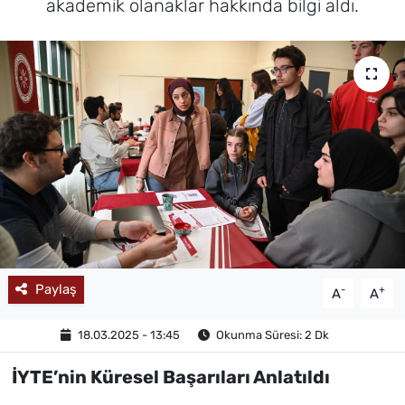
akademik olanaklar hakkında bilgi aldı.
MAGAZİN
Paylaş
-
+
A
A
18.03.2025 - 13:45
Okunma Süresi: 2 Dk
İYTE’nin Küresel Başarıları Anlatıldı